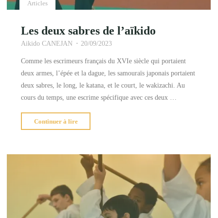
Articles
Les deux sabres de l’aïkido
Aikido CANEJAN
20/09/2023
Comme les escrimeurs français du XVIe siècle qui portaient
deux armes, l’épée et la dague, les samouraïs japonais portaient
deux sabres, le long, le katana, et le court, le wakizachi. Au
cours du temps, une escrime spécifique avec ces deux …
"Les
Continuer à lire
deux
sabres
de
l’aïkido"