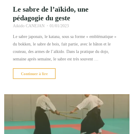
Le sabre de l’aïkido, une
pédagogie du geste
Aikido CANEJAN
01/01/2023
Le sabre japonais, le katana, sous sa forme « emblématique »
du bokken, le sabre de bois, fait partie, avec le bâton et le
couteau, des armes de l’aïkido. Dans la pratique du dojo,
semaine après semaine, le sabre est très souvent …
"Le
Continuer à lire
sabre
de
l’aïkido,
une
pédagogie
du
geste"