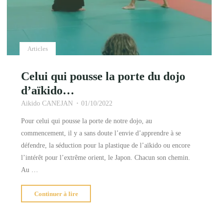
Articles
Celui qui pousse la porte du dojo
d’aïkido…
Aikido CANEJAN
01/10/2022
Pour celui qui pousse la porte de notre dojo, au
commencement, il y a sans doute l’envie d’apprendre à se
défendre, la séduction pour la plastique de l’aïkido ou encore
l’intérêt pour l’extrême orient, le Japon. Chacun son chemin.
Au …
"Celui
Continuer à lire
qui
pousse