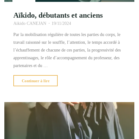
Aïkido, débutants et anciens
Aikido CANEJAN
19/11/2024
Par la mobilisation régulière de toutes les parties du corps, le
travail raisonné sur le souffle, l’attention, le temps accordé à
l’échauffement de chacune de ces parties, la progressivité des
apprentissages, le rôle d’accompagnement du professeur, des
partenaires et du …
"Aïkido,
Continuer à lire
débutants
et
anciens"