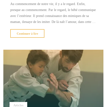
Au commencement de notre vie, il y a le regard. Enfin,
presque au commencement. Par le regard, le bébé communique
avec l’extérieur. Il prend connaissance des mimiques de sa
maman, ilessaye de les imiter. De là naît l’amour, dans cette …
"Aïkido
Continuer à lire
:
regarder
et
voir
!"
Articles