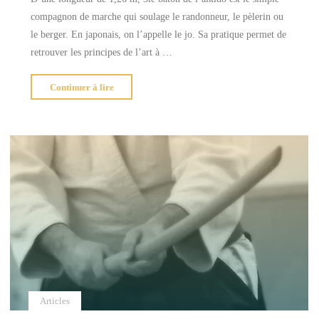
compagnon de marche qui soulage le randonneur, le pèlerin ou
le berger. En japonais, on l’appelle le jo. Sa pratique permet de
retrouver les principes de l’art à …
"Le
Continuer à lire
bâton
de
l’aïkido"
Articles