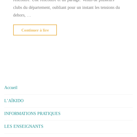
clubs du département, oubliant pour un instant les tensions du
dehors, …
"Interclub
Continuer à lire
d’aïkido
du
13
mai
à
Canéjan"
Accueil
L’AÏKIDO
INFORMATIONS PRATIQUES
LES ENSEIGNANTS