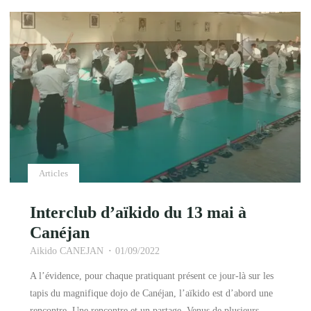
la
porte
du
dojo
d’aïkido…"
Articles
Interclub d’aïkido du 13 mai à
Canéjan
Aikido CANEJAN
01/09/2022
A l’évidence, pour chaque pratiquant présent ce jour-là sur les
tapis du magnifique dojo de Canéjan, l’aïkido est d’abord une
rencontre. Une rencontre et un partage. Venus de plusieurs