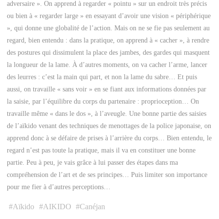
adversaire ». On apprend à regarder « pointu » sur un endroit très précis
ou bien à « regarder large » en essayant d’avoir une vision « périphérique
», qui donne une globalité de l’action. Mais on ne se fie pas seulement au
regard, bien entendu : dans la pratique, on apprend à « cacher », à rendre
des postures qui dissimulent la place des jambes, des gardes qui masquent
la longueur de la lame. À d’autres moments, on va cacher l’arme, lancer
des leurres : c’est la main qui part, et non la lame du sabre… Et puis
aussi, on travaille « sans voir » en se fiant aux informations données par
la saisie, par l’équilibre du corps du partenaire : proprioception… On
travaille même « dans le dos », à l’aveugle. Une bonne partie des saisies
de l’aïkido venant des techniques de menottages de la police japonaise, on
apprend donc à se défaire de prises à l’arrière du corps… Bien entendu, le
regard n’est pas toute la pratique, mais il va en constituer une bonne
partie. Peu à peu, je vais grâce à lui passer des étapes dans ma
compréhension de l’art et de ses principes… Puis limiter son importance
pour me fier à d’autres perceptions…
#
Aïkido
#
AIKIDO
#
Canéjan